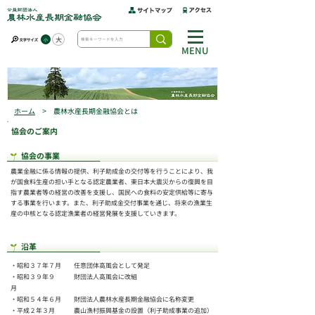
大
小
MENU
>
ホーム
農林水産長期金融協会とは
協会のご案内
協会の事業
農業金融に係る情報の提供、利子助成金の交付等を行うことにより、我
が国食料生産の担い手となる認定農業者、東日本大震災からの復興を目
指す農業者等の経営の改善を支援し、国民への食料の安定供給等に寄与
する事業を行います。また、利子助成金交付事業を通じ、将来の漁業生
産の中核となる認定漁業者の経営発展を支援していきます。
沿革
・昭和３７年７月
任意団体高風会として発足
・昭和３９年９
財団法人高風会に改組
月
・昭和５４年６月
財団法人農林水産長期金融協会に名称変更
・平成２年３月
農山漁村振興基金の設置（利子助成事業の追加）