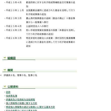
・平成１５年４月
都道府県に対する利子助成等補助金交付事業の追
加
・平成２０年１１月
全国農業会議所に造成された基金を活用して行う
利子助成事業の追加
・平成２３年３月
農山漁村振興基金の返納（基金の廃止）※基金事
業から一般事業へ移行
・平成２５年４月
公益財団法人への移行
・平成２８年２月
担い手経営発展支援基金の設置（本基金を活用し
て行う利子助成事業の追加）
・平成２８年３月
特定非営利活動法人水産業・漁村活性化推進機構
に造成された基金を活用して行う利子助成事業の
追加
組織図
機関
評議員８名、理事９
名、監事２名
公開資料
・
定款
・
役員等名簿
・
評議員及び役員給与支給規程
・
個人情報等の保護に関する方針
・
特定個人情報等の適正な取扱いに関する基本方針
・
反社会的勢力に対する基本方針